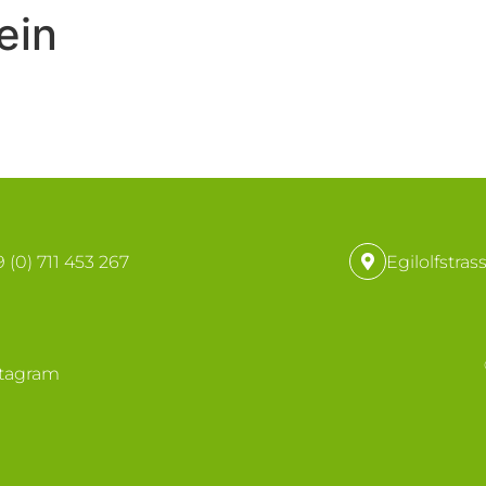
ein
 (0) 711 453 267
Egilolfstras
stagram