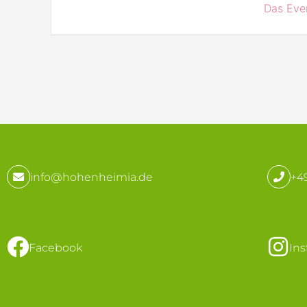
Das Even
info@hohenheimia.de
+49
Facebook
In